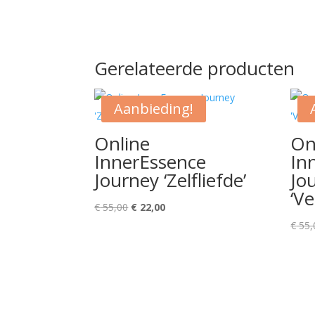
Gerelateerde producten
Aanbieding!
Online
On
InnerEssence
In
Journey ‘Zelfliefde’
Jo
‘V
Oorspronkelijke
Huidige
€
55,00
€
22,00
prijs
prijs
€
55,
was:
is:
€ 55,00.
€ 22,00.