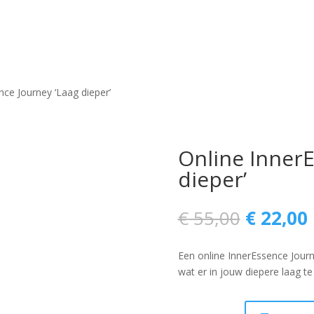
ce Journey ‘Laag dieper’
Online InnerE
dieper’
Oorspro
€
55,00
€
22,00
prijs
p
was:
i
Een online InnerEssence Jour
€ 55,00.
wat er in jouw diepere laag te 