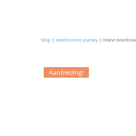
Shop
|
InnerEssence Journey
| Online InnerEssen
Aanbieding!