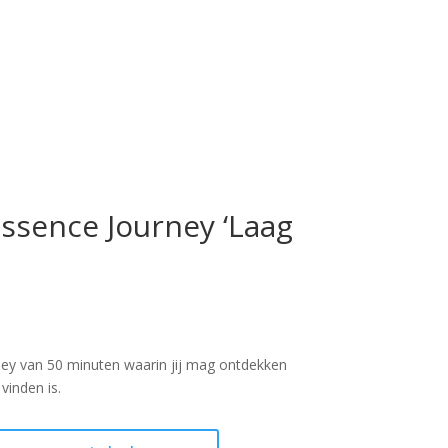
ssence Journey ‘Laag
nkelijke
Huidige
rijs
s:
ney van 50 minuten waarin jij mag ontdekken
€ 22,00.
vinden is.